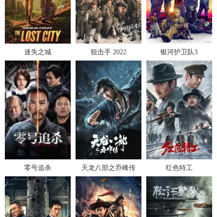
迷失之城
狙击手 2022
银河护卫队3
零号追杀
天龙八部之乔峰传
红色特工