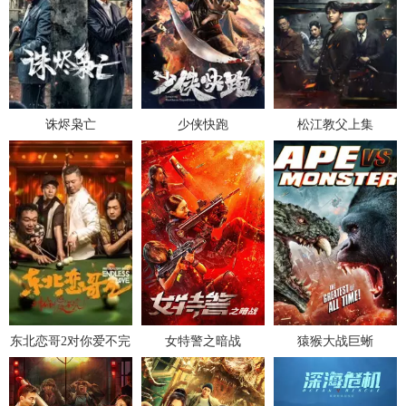
诛烬枭亡
少侠快跑
松江教父上集
东北恋哥2对你爱不完
女特警之暗战
猿猴大战巨蜥