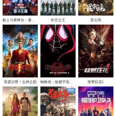
蚁人与黄蜂女：量子狂潮
长空之王
昆仑境
雷霆沙赞！众神之怒
蜘蛛侠：纵横宇宙（上）
辣警狂花1