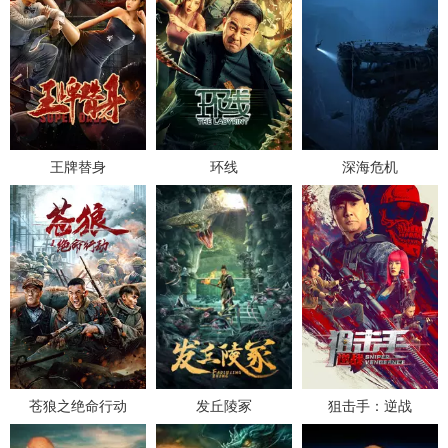
王牌替身
环线
深海危机
苍狼之绝命行动
发丘陵冢
狙击手：逆战