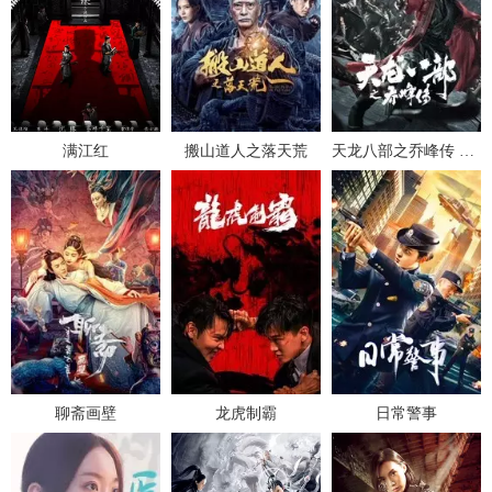
满江红
搬山道人之落天荒
天龙八部之乔峰传 粤语
聊斋画壁
龙虎制霸
日常警事