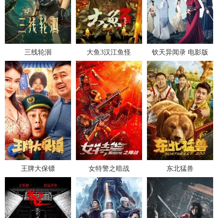
三线轮洄
大鱼3汉江鱼怪
钦天异闻录 电影版
王牌大保镖
女特警之暗战
东北猛兽