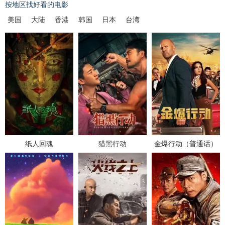
按地区找好看的电影
美国
大陆
香港
韩国
日本
台湾
纸人回魂
猎黑行动
金爆行动（普通话）