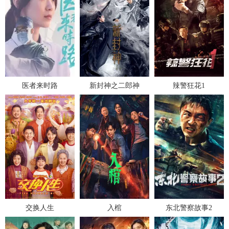
医者来时路
新封神之二郎神
辣警狂花1
交换人生
入棺
东北警察故事2