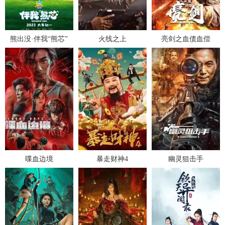
熊出没·伴我“熊芯”
火线之上
亮剑之血债血偿
喋血边境
暴走财神4
幽灵狙击手