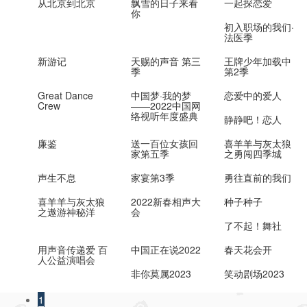
从北京到北京
飘雪的日子来看
一起探恋爱
你
初入职场的我们·
法医季
新游记
天赐的声音 第三
王牌少年加载中
季
第2季
Great Dance
中国梦·我的梦
恋爱中的爱人
Crew
——2022中国网
络视听年度盛典
静静吧！恋人
廉鉴
送一百位女孩回
喜羊羊与灰太狼
家第五季
之勇闯四季城
声生不息
家宴第3季
勇往直前的我们
喜羊羊与灰太狼
2022新春相声大
种子种子
之遨游神秘洋
会
了不起！舞社
用声音传递爱 百
中国正在说2022
春天花会开
人公益演唱会
非你莫属2023
笑动剧场2023
1