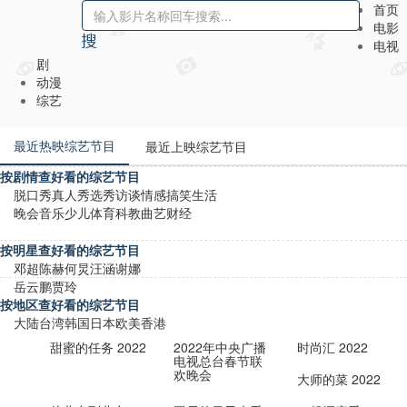
首页
电影
电视
剧
动漫
综艺
最近热映综艺节目
最近上映综艺节目
按剧情查好看的综艺节目
脱口秀
真人秀
选秀
访谈
情感
搞笑
生活
晚会
音乐
少儿
体育
科教
曲艺
财经
按明星查好看的综艺节目
邓超
陈赫
何炅
汪涵
谢娜
岳云鹏
贾玲
按地区查好看的综艺节目
大陆
台湾
韩国
日本
欧美
香港
甜蜜的任务 2022
2022年中央广播
时尚汇 2022
电视总台春节联
欢晚会
大师的菜 2022