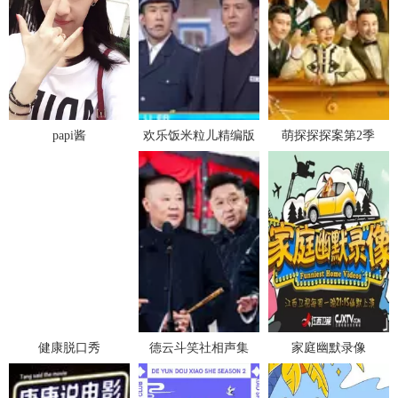
papi酱
欢乐饭米粒儿精编版
萌探探探案第2季
健康脱口秀
德云斗笑社相声集
家庭幽默录像