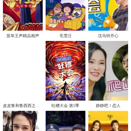
苗阜王声精品相声
毛雪汪
沈马特开心
皮皮鲁和鲁西西之地球之钟奇遇记 第一季
吐槽大会 第5季
静静吧！恋人