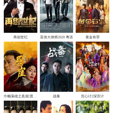
再创世纪
盲侠大律师2020 粤语
黄金有罪
巾帼枭雄之悬崖[普通话版]
战毒
宫心计2深宫计