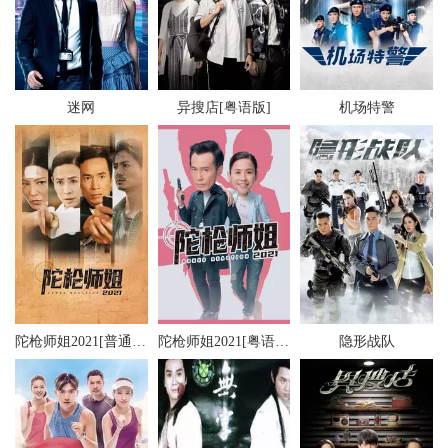
迷网
异搜店[粤语版]
机场特警
陀枪师姐2021[普通话版]
陀枪师姐2021[粤语版]
隐形战队