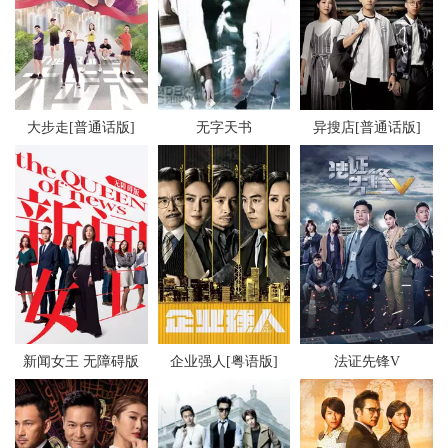
大步走[普通话版]
无字天书
异搜店[普通话版]
新闻女王 无障碍版
企业强人[粤语版]
法证先锋V