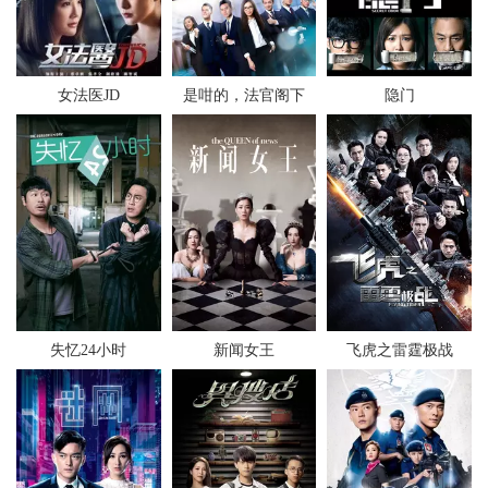
女法医JD
是咁的，法官阁下
隐门
失忆24小时
新闻女王
飞虎之雷霆极战