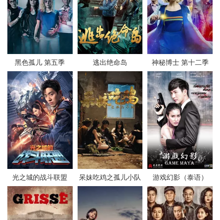
黑色孤儿 第五季
逃出绝命岛
神秘博士 第十二季
光之城的战斗联盟
呆妹吃鸡之孤儿小队
游戏幻影（泰语）