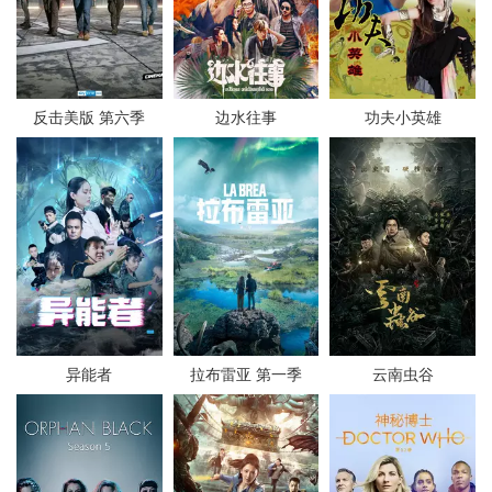
反击美版 第六季
边水往事
功夫小英雄
异能者
拉布雷亚 第一季
云南虫谷