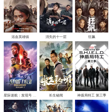
浴血英雄镇
消失的十一层
狂飙
星际迷航：发现号 第二季
长生秘闻
神盾局特工 第三季