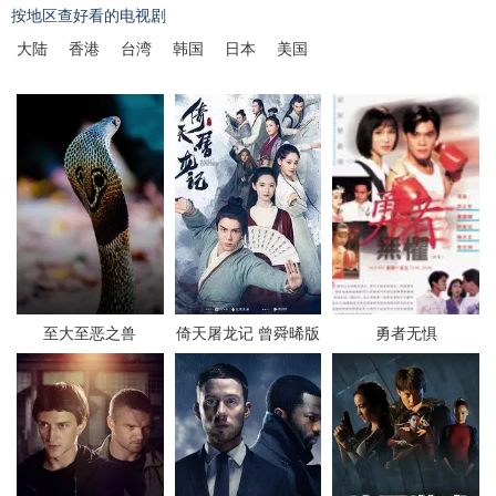
按地区查好看的电视剧
大陆
香港
台湾
韩国
日本
美国
至大至恶之兽
倚天屠龙记 曾舜晞版
勇者无惧