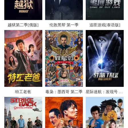
越狱第二季[俄版]
伦敦黑帮 第一季
追匪游戏[泰语版]
特工老爸
毒枭：墨西哥 第二季
星际迷航：发现号 第一季