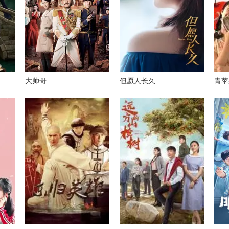
大帅哥
但愿人长久
青苹