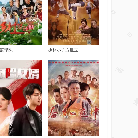
篮球队
少林小子方世玉