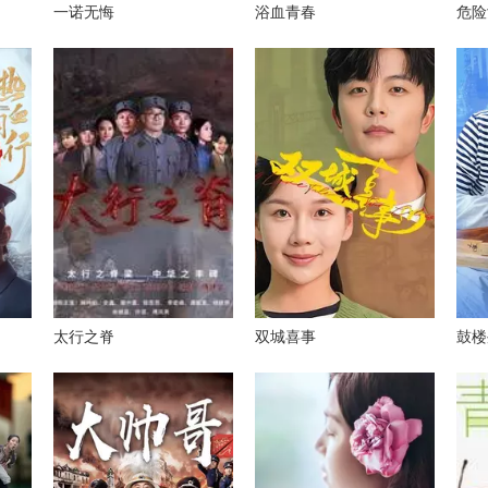
一诺无悔
浴血青春
危险
太行之脊
双城喜事
鼓楼