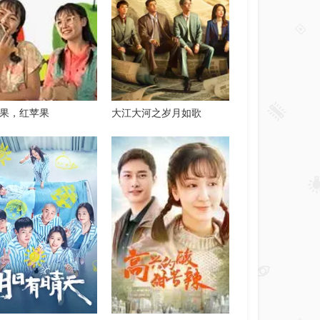
果，红苹果
大江大河之岁月如歌