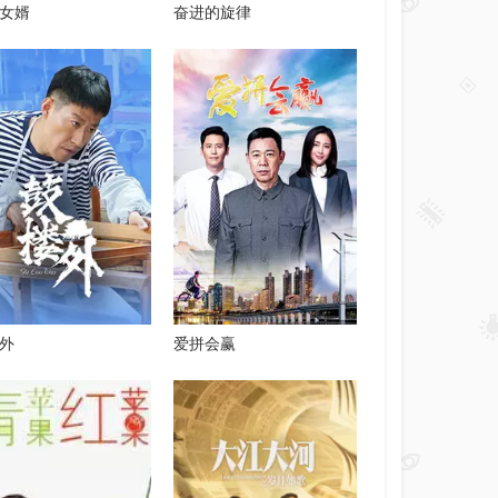
女婿
奋进的旋律
外
爱拼会赢