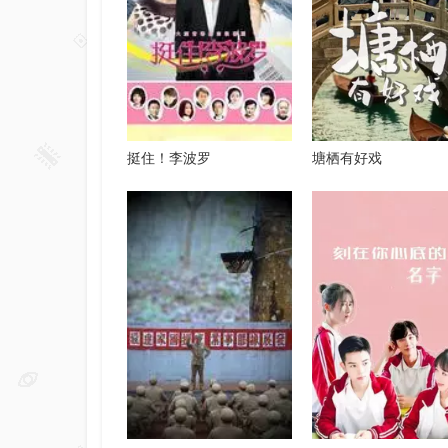
挺住！李波罗
塘栖有好戏