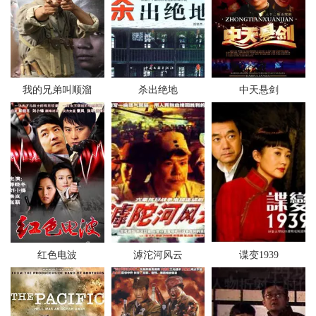
我的兄弟叫顺溜
杀出绝地
中天悬剑
红色电波
滹沱河风云
谍变1939