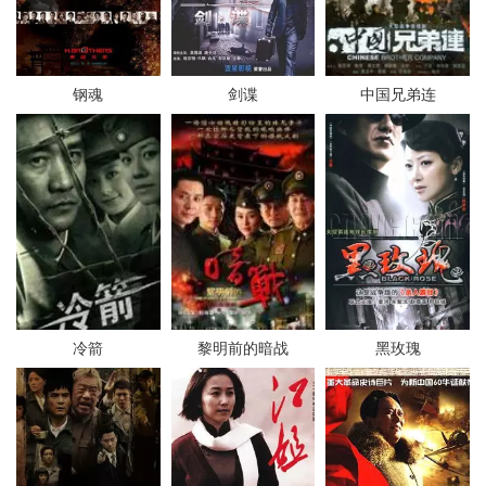
钢魂
剑谍
中国兄弟连
冷箭
黎明前的暗战
黑玫瑰