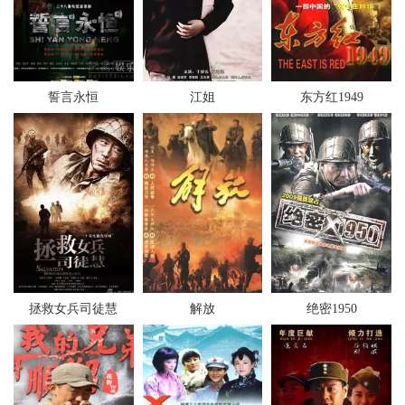
誓言永恒
江姐
东方红1949
拯救女兵司徒慧
解放
绝密1950